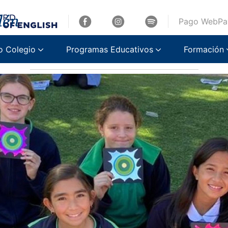
Pago WebPa
Astrotaller
o Colegio
Programas Educativos
Formación