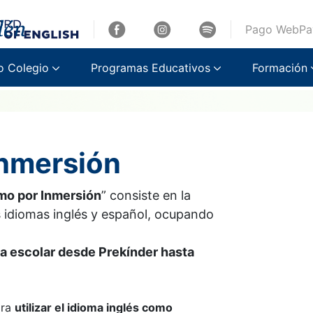
Pago WebPa
o Colegio
Programas Educativos
Formación
inmersión
smo por Inmersión
” consiste en la
s idiomas inglés y español, ocupando
da escolar desde Prekínder hasta
ara
utilizar el idioma inglés como