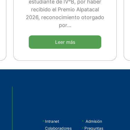
estudiante de IV°B, por haber
recibido el Premio Alpatacal
2026, reconocimiento otorgado
por…
Leer más
Intranet
Admisión
Colaboradores
Preguntas