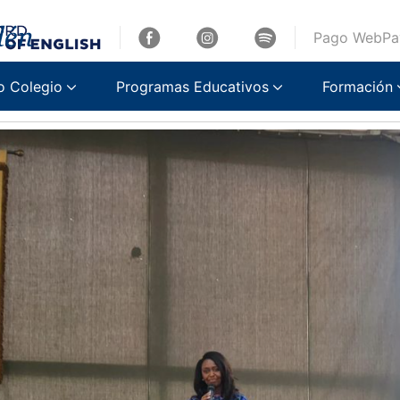
Pago WebPa
 con Immaculée
o Colegio
Programas Educativos
Formación