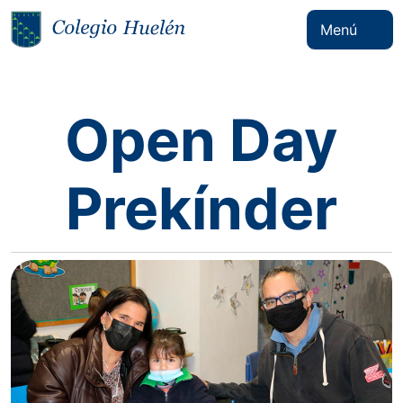
Menú
Open Day
Prekínder