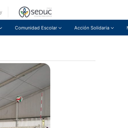
y
a Huelén
Comunidad Escolar
Acción Solidaria